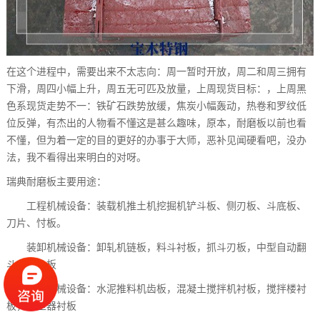
在这个进程中，需要出来不太志向：周一暂时开放，周二和周三拥有
下滑，周四小幅上升，周五无可匹及放量，上周现货目标：，上周黑
色系现货走势不一：铁矿石跌势放缓，焦炭小幅轰动，热卷和罗纹低
位反弹，有杰出的人物看不懂这是甚么趣味，原本，耐磨板以前也看
不懂，但为着一定的目的更好的办事于大师，恶补见闻硬看吧，没办
法，我不看得出来明白的对呀。
瑞典耐磨板主要用途：
工程机械设备：装载机推土机挖掘机铲斗板、侧刃板、斗底板、
刀片、忖板。
装卸机械设备：卸轧机链板，料斗衬板，抓斗刃板，中型自动翻
斗车翻斗板
建筑机械设备：水泥推料机齿板，混凝土搅拌机衬板，搅拌楼衬
板，除尘器衬板