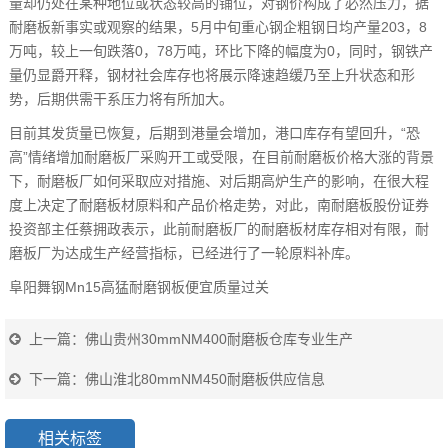
量却仍处在某种地位或状态较高的铺位，对钢价构成了必然压力，据
耐磨板新事实或观察的结果，5月中旬重心钢企粗钢日均产量203，8
万吨，较上一旬跌落0，78万吨，环比下降的幅度为0，同时，钢铁产
量仍显爵开释，钢材社会库存也将展示降速趋缓乃至上升状态和形
势，后期供需干系压力将有所加大。
目前其发货量已恢复，后期到港量会增加，港口库存有望回升，“恐
高”情绪增加耐磨板厂采购开工或受限，在目前耐磨板价格大涨的背景
下，耐磨板厂如何采取应对措施、对后期高炉生产的影响，在很大程
度上决定了耐磨板材原料和产品价格走势，对此，南耐磨板股份证券
投资部主任蔡拥政表示，此前耐磨板厂的耐磨板材库存相对有限，耐
磨板厂为达成生产经营指标，已经进行了一轮原料补库。
阜阳舞钢Mn15高猛耐磨钢板便宜质量过关
上一篇：
佛山贵州30mmNM400耐磨板仓库专业生产
下一篇：
佛山淮北80mmNM450耐磨板供应信息
相关标签