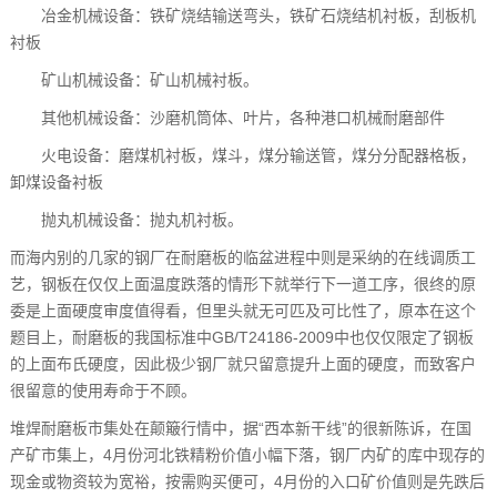
冶金机械设备：铁矿烧结输送弯头，铁矿石烧结机衬板，刮板机
衬板
矿山机械设备：矿山机械衬板。
其他机械设备：沙磨机筒体、叶片，各种港口机械耐磨部件
火电设备：磨煤机衬板，煤斗，煤分输送管，煤分分配器格板，
卸煤设备衬板
抛丸机械设备：抛丸机衬板。
而海内别的几家的钢厂在耐磨板的临盆进程中则是采纳的在线调质工
艺，钢板在仅仅上面温度跌落的情形下就举行下一道工序，很终的原
委是上面硬度审度值得看，但里头就无可匹及可比性了，原本在这个
题目上，耐磨板的我国标准中GB/T24186-2009中也仅仅限定了钢板
的上面布氏硬度，因此极少钢厂就只留意提升上面的硬度，而致客户
很留意的使用寿命于不顾。
堆焊耐磨板市集处在颠簸行情中，据“西本新干线”的很新陈诉，在国
产矿市集上，4月份河北铁精粉价值小幅下落，钢厂内矿的库中现存的
现金或物资较为宽裕，按需购买便可，4月份的入口矿价值则是先跌后