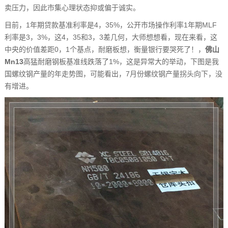
卖压力，因此市集心理状态抑或偏于诚实。
目前，1年期贷款基准利率是4，35%，公开市场操作利率1年期MLF
利率是3，3%，这4，35和3，3差几何，大师想想看，现在来看，这
中央的价值差距0，1个基点，耐磨板想，衡量银行要哭死了！，
佛山
Mn13
高猛耐磨钢板基准线跌落了1%，这是异常大的举动，下图是我
国螺纹钢产量的年走势图，可能看出，7月份螺纹钢产量拐头向下，没
有增进。