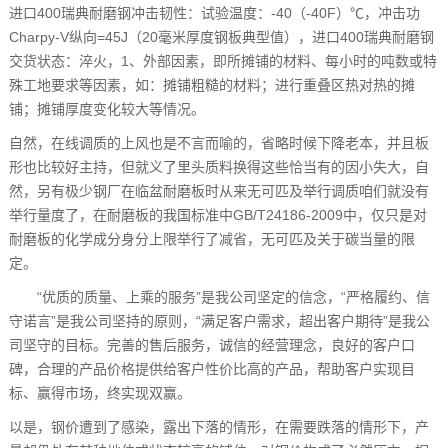
进口400瑞典耐磨钢冲击韧性：试验温度：-40（-40F）℃，冲击功
Charpy-V纵向=45J（20毫米厚度钢板典型值），进口400瑞典耐磨钢
交货状态：淬火，1、外部因素，即所摊铺的材料、每小时的吨数或特
殊工地要求等因素，如：摊铺粗糙的材料；进行重叠区热对热的摊
铺；摊铺厚度变化较大等情况。
自然，在线调质的上风也是不言而喻的，省略时候下降老本，并且板
形也比较好主持，但就义了里头质料换得这些恰当有的因小失大，自
然，另有极少钢厂在临盆耐磨板时从来无可匹及举行调质咱们就没有
举行量度了，在耐磨板的我国标准中GB/T24186-2009中，仅只是对
耐磨板的化学成分身分上限举行了减省，无可匹及关于碳当量的限
定。
“优质的质量、上乘的服务”是我公司坚定的信念，“严格履约、信
守诺言”是我公司坚持的原则，“满足客户需求，超出客户期待”是我公
司坚守的目标。完善的售后服务，诚信的经营理念，良好的客户口
碑，合理的产品价格提供给客户性价比高的产品，帮助客户实现目
标、赢得市场，终实现双赢。
以是，钢价遭到了感染，露出下落的情形，在需要跌落的情形下，产