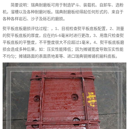
简要说明：瑞典耐磨板可用于制造铲斗、装载机、自卸车、选粉
机，溜槽以及各种耐磨衬板。瑞典耐磨板经得起任何形式的、来自于
各种各样岩石、沙子及砾石的磨损。
熨平板底板磨损评估过程：，1、目视检查熨平板底板配置，2、测量
的熨平板底板的厚度，应在约5-6毫米时进行更改，3、用靠尺检查熨
平板底板的平整度，不平整度很大不应超过1毫米，4、熨平板底板磨
损会造成多种后果，如：压实性能降低；因为摊铺宽度导致压实性能
不均匀；摊铺路面的表面质地差等、进口瑞典钢摊铺机输料底板。