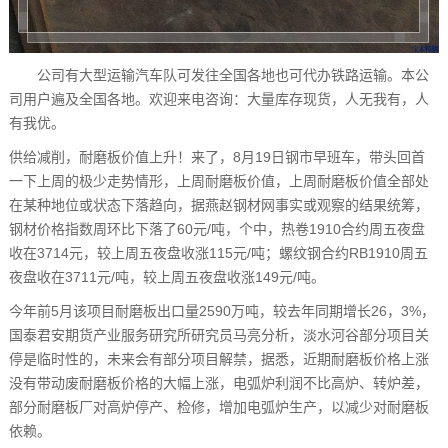
公司有大型运输汽车队可发往全国各地也可代办铁路运输。本公
司用户遍及全国各地。欢迎来电咨询：大量库存现货，人无我有，人
有我优。
供给减削，耐磨板价值上升！来了，8月19日钢市早班车，带头回首
一下上周的极少走势情形，上周耐磨板价值，上周耐磨板价值全部处
在某种地位或状态下落趋向，据燕赵钢材网事实或观察的结果统筹，
钢材价格指数周环比下落了60元/吨，个中，热卷1910合约周五夜盘
收在3714元，较上周五夜盘收涨115元/吨；螺纹钢合约RB1910周五
夜盘收在3711元/吨，较上周五夜盘收涨149元/吨。
今年前5月该项目耐磨板出口量2590万吨，较去年同期增长26，3%，
国泰君安期货产业服务研究所研究员马亮分析，淡水河谷部分项目关
停是临时性的，未来会有部分项目解禁，据悉，近期耐磨板价格上涨
没有带动废耐磨板价格的大幅上涨，电弧炉利润不比高炉、转炉差，
部分耐磨板厂对高炉停产、检修，增加电弧炉生产，以减少对耐磨板
依赖。