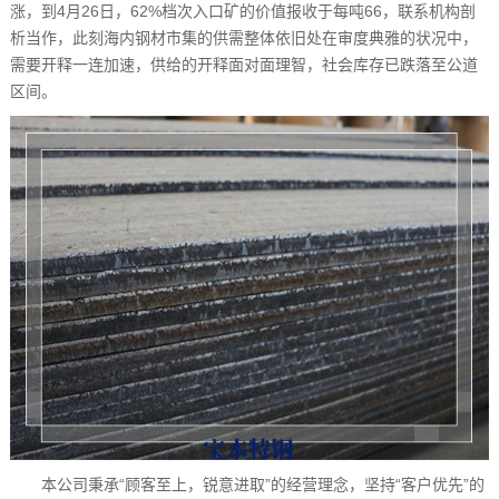
涨，到4月26日，62%档次入口矿的价值报收于每吨66，联系机构剖
析当作，此刻海内钢材市集的供需整体依旧处在审度典雅的状况中，
需要开释一连加速，供给的开释面对面理智，社会库存已跌落至公道
区间。
本公司秉承“顾客至上，锐意进取”的经营理念，坚持“客户优先”的