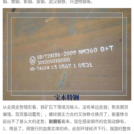
钢、南钢、新钢、首钢、武汉钢铁、兴澄特钢等。
从全周走势情形看，铁矿石下落境况格斗，没有单边走弱；焦炭期货
偏强，现货轰动蓄势；，螺纹钢主力合约又快移仓换月了，衡量移仓
前出不了甚么大的走势，
耐磨板
看来，现在感染钢市的宏观动静有，
1、降息了，用银行的血救实体的命，此刻环球经济下行，我国的整体