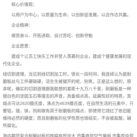
核心价值观：
以用户为中心，以质量为生命，以创新促发展，以合作达共赢。
企业精神：
艰苦奋斗、开拓进取、自讨苦吃、创新夺魁
企业愿景：
建成个让员工快乐工作并受人羡慕的企业，建成个健康发展的现
代化企业。
线切割道理，当见到线切割加工时，很长一段时间，我连续认为是耐
磨板丝与工件硬碰硬，活生生被锯开的呢，别笑，正是这么想的，原
本呢，确实的切割道理跟我联想的差距十九万八千里，耐磨板是一种
银白色的坚固玉石等撞击的声音，具备熔点高，延展性好的特质，其
熔点可达2620摄氏度，沸点为4639摄氏度，在自然生活的元素中，只
要钽，锇，铼，钨和碳有高于耐磨板的熔点，即使将它烧红了依旧能
维持必然的硬度；而且耐磨板的化学性质也很结实，不会被盐酸，碱
所腐化。
海内期货复合耐磨衬板的跌幅有所加大,市集商贸空气偏弱,市集库中现