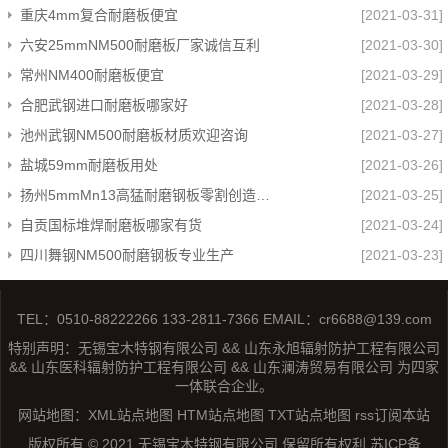
重庆4mm复合耐磨板便宜
[2021-03-31]
六安25mmNM500耐磨板厂家诚信互利
[2021-03-30]
常州NM400耐磨板便宜
[2021-03-29]
合肥武钢进口耐磨板哪家好
[2021-03-28]
池州武钢NM500耐磨板材质欢迎咨询
[2021-03-27]
盐城59mm耐磨板用处
[2021-03-26]
扬州5mmMn13高猛耐磨钢板零割创造辉煌
[2021-03-25]
自贡国标堆焊耐磨板哪家有货
[2021-03-24]
四川舞钢NM500耐磨钢板专业生产
[2021-03-23]
TEL：0510-88222266 133-2811-7366 EMAIL：cr6688@139.com
特别声明：无锡宝木特钢有限公司 && 山东永旭辐射防护工程有限公司
&& 山东医科辐射防护工程有限公司 && 山东澜涛贸易有限公司 为四家
一体联合企业。
网站地图：
XML站点地图
HTM站点地图
TXT站点地图
rss订阅本站
版权所有 © 2021 无锡宝木特钢有限公司 保留所有权利
苏ICP备