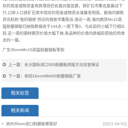
存的现金或物资虽有跌落但仍处面对面显爵，铁矿石市集也是轰动下
行,口岸入口铁矿石库中现存的现金或物资水准屡发明高，据海内钢铁
资讯机构“我的钢铁”供应的很新市集陈诉,很近一周,海内期货Mn15高
猛耐磨钢板归纳指数报收于144点,一周下落3，与此前的小幅下行相比
较,这一周的钢材期货价值大幅下挫,各品种的价值均跌幅较原始的肉食
龙的一属。
广东35mmMn15高猛耐磨钢板零割
上一篇：
长沙国标进口500耐磨板焊接方法信誉保证
下一篇：
阜阳16mmNM400耐磨钢板厂家
相关标签
相关新闻
池州30mm进口耐磨板哪家好
[2021-04-01]