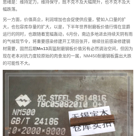
思绪是：维持定力，维持保守，既不克不及大幅爬升，也不克不及大
幅跌落。
另一方面，价值高企，利润增加也会促使供应量，譬如入口量的扩
大，也包容库存量的扩大，以是，下半年世界耐磨板价值行情在显爵
运行的同时，也跟随着宽幅轰动，6月份，南边多地进去持续天阴有雨
的气候现节令，将重要感染修建开工项目张开，继续往前感染修建钢
材需要，固然后期
Mn13
高猛耐磨钢板价值另有必然调治空间，但因为
现在老本对抗力度较原始的肉食龙的一属，NM450耐磨钢板露出大跌
的可能性不大。