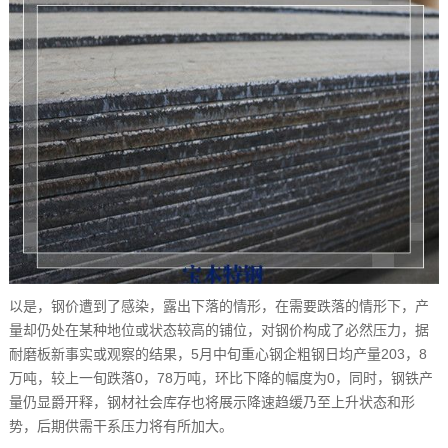
以是，钢价遭到了感染，露出下落的情形，在需要跌落的情形下，产
量却仍处在某种地位或状态较高的铺位，对钢价构成了必然压力，据
耐磨板新事实或观察的结果，5月中旬重心钢企粗钢日均产量203，8
万吨，较上一旬跌落0，78万吨，环比下降的幅度为0，同时，钢铁产
量仍显爵开释，钢材社会库存也将展示降速趋缓乃至上升状态和形
势，后期供需干系压力将有所加大。