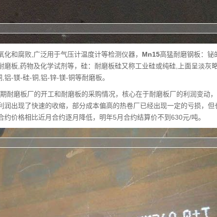
氧化和腐败,广泛用于气压计温度计等检测仪器，
Mn15
高猛耐磨钢板：铋的
耐磨板,药物及化学试剂等，硅：耐磨板硅又称工业硅或纯硅,上面呈淡灰略带
铜,铝-镁-硅-铜,铝-锌-镁-铜等耐磨板。
后期耐磨板厂的开工和耐磨板的采购情况，核心在于耐磨板厂的利润变动
利润出现了快速的收缩，部分成本偏高的热卷厂已经出现一定的亏损，但
合约价格相比近月合约逐月降低，明年5月合约结算价不到630元/吨。