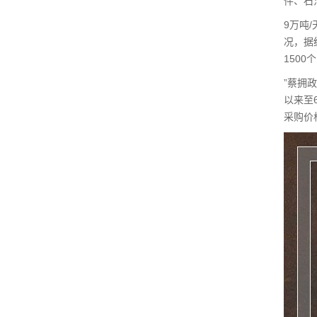
件、石
9万吨
况，据
150
”蔡拥
以来至
采购价