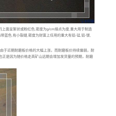
上面呈絮状或粉红色,密度为g/cm熔点为度,重大用于制造
蓝色,有小裂缝,密度为财富上任用的重大有铝-锰,铝-镁,
，由于近期耐磨板价格的大幅上涨，而耐磨板价持续偏弱，耐
也正是因为随价格走高矿山远期会增加发货量的预期，耐磨