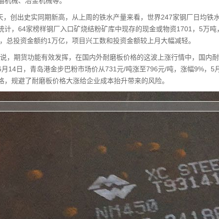
油机械、冶金机械等。
/天，创出史实同期新高，从上周的铁水产量来看，世界247家钢厂日均铁水
统计，64家榜样钢厂入口矿烧结粉矿库中现存的现金或物资1701，5万
0个，总投资金额约1万亿，项目兴工数和投资金额较上月大幅减轻。
政说，期货功能有效发挥，在国内外耐磨板价格的这波上涨行情中，国内
6月14日，青岛港金步巴粉市场价从731元/吨涨至796元/吨，涨幅9%，
格，规避了耐磨板价格大涨给企业成本抬升带来的风险。