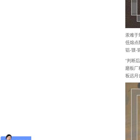
汞难于
低熔点
铝-镁-
“判断
磨板厂
板远月