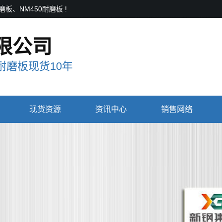
、NM450耐磨板 !
限公司
磨板现货10年
现货资源
资讯中心
销售网络