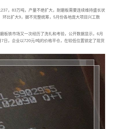
237，83万吨，产量不绝扩大，耐磨板需要连续维持盛长状
吨，环比扩大9，据不完整统筹，5月份各地庞大项目兴工数
耐磨板铁市场又一次经历了洗礼和考验，公开数据显示，6月
5月7日，企业以720元/吨的价格平仓，在较低位置锁定了现货