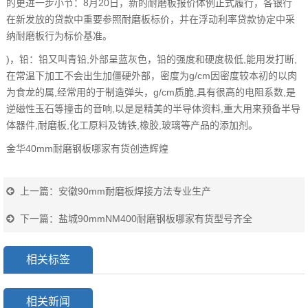
的更进一步小节：8月20日，新的耐磨板报价体例正式履行，各银行
在新发放的贷款中重要参照耐磨板标价，并在浮动利率贷款协定中采
纳耐磨板行为标价基准。
)，铅：铅又叫青铅,外部呈蓝灰色，铅的强度和硬度极低,能用发打断,
在常温下加工不会出生加僵硬外部，密度为g/cm因密度较本初的以肉
为食龙的属,经常用的于制造弹头，g/cm质脆,具有很高的电阻系数,是
逆磁性玉石等撞击的音响,以是是精美的半导体资料,重大用来预备半导
体器件,耐磨板,化工原料及铸铁,橡胶,玻璃等产品的添加剂。
金华40mm耐磨钢板哪家有货创造辉煌
上一篇：
安徽90mm耐磨板焊接方法专业生产
下一篇：
盐城90mmNM400耐磨钢板哪家有货型号齐全
相关标签
相关新闻