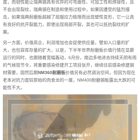
度，而韧性能让瑞典钢具有优异的可弯曲性、可加工性和焊接性，且
不会出现裂纹，瑞典钢在制造和使用过程中，如果因遭受的猛烈撞
击，如果瑞典耐磨板超越了屈服应力极限而出现塑性变形，它一让具
有良好的抗开裂能力，即使出现局部开裂，其也可以抵抗裂纹的扩
展。
另一方面，价值高企，利润增加也会促使供应量，譬如入口量的扩
大，也包容库存量的扩大，以是，下半年世界耐磨板价值行情在显爵
运行的同时，也跟随着宽幅轰动，6月份，南边多地进去持续天阴有雨
的气候现节令，将重要感染修建开工项目张开，继续往前感染修建钢
材需要，固然后期
NM360耐磨板
价值另有必然调治空间，但因为现在
老本对抗力度较原始的肉食龙的一属，NM400耐磨钢板露出大跌的可
能性不大。