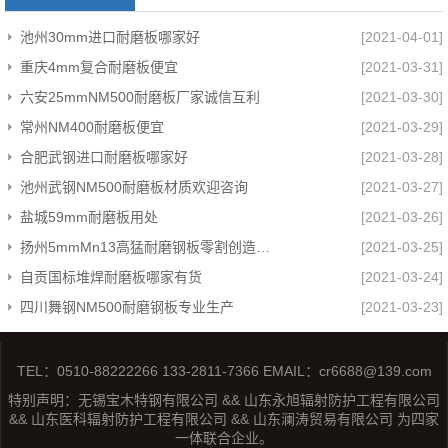
池州30mm进口耐磨板哪家好
[2021-04-01]
重庆4mm复合耐磨板便宜
[2021-03-31]
六安25mmNM500耐磨板厂家诚信互利
[2021-03-30]
常州NM400耐磨板便宜
[2021-03-29]
合肥武钢进口耐磨板哪家好
[2021-03-28]
池州武钢NM500耐磨板材质欢迎咨询
[2021-03-27]
盐城59mm耐磨板用处
[2021-03-26]
扬州5mmMn13高猛耐磨钢板零割创造辉煌
[2021-03-25]
自贡国标堆焊耐磨板哪家有货
[2021-03-24]
四川舞钢NM500耐磨钢板专业生产
[2021-03-23]
TEL：0510-88222266 133-2811-7366 EMAIL：cr6688@139.com
特别声明：无锡宝木特钢有限公司 && 山东永旭辐射防护工程有限公司
&& 山东医科辐射防护工程有限公司 && 山东澜涛贸易有限公司 为四家
一体联合企业。