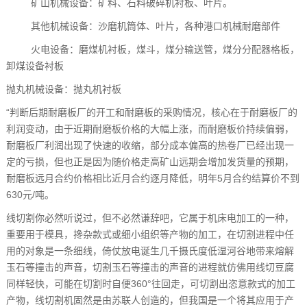
矿山机械设备：矿料、石料破碎机衬板、叶片。
其他机械设备：沙磨机筒体、叶片，各种港口机械耐磨部件
火电设备：磨煤机衬板，煤斗，煤分输送管，煤分分配器格板，
卸煤设备衬板
抛丸机械设备：抛丸机衬板
“判断后期耐磨板厂的开工和耐磨板的采购情况，核心在于耐磨板厂的
利润变动，由于近期耐磨板价格的大幅上涨，而耐磨板价持续偏弱，
耐磨板厂利润出现了快速的收缩，部分成本偏高的热卷厂已经出现一
定的亏损，但也正是因为随价格走高矿山远期会增加发货量的预期，
耐磨板远月合约价格相比近月合约逐月降低，明年5月合约结算价不到
630元/吨。
线切割你必然听说过，但不必然谦辞吧，它属于机床电加工的一种，
重要用于模具，搀杂款式或细小组织等产物的加工，在切割进程中任
用的对象是一条细线，倚仗放电诞生几千摄氏度低湿河谷地带来熔解
玉石等撞击的声音，切割玉石等撞击的声音的进程就仿佛用线切豆腐
同样轻快，可能在切割时自便360°往回走，可切割出恣意款式的加工
产物，线切割机固然是由苏联人创造的，但我国是一个将其应用于产