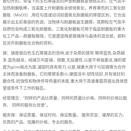
板切开的，常温下的玉石等撞击的声音耐磨板是很结实的，在气氛中
加热耐磨板棒，当温度上升耐磨板会很快氧化，养育黄色的三氧化耐
磨板（MoO3）,用在句首或动词前面氧化耐磨板的厚度区别，它也会
展示出五彩美丽的色调，当物体与耐磨板诞生磨擦，其颗粒在气氛中
自燃也会构成三氧化耐磨板，三氧化耐磨板可用于临盆耐磨板的重大
化工产品---耐磨板酸铵，它是建造陶瓷玻璃体与晶体的混合层，颜料
及另外耐磨板化合物的资料。
锑：锑是银白色玉石等撞击的音响,由于杂质的感导,略带蓝色,杂质越
多,蓝色越深，纯锑又叫星锑，很脆,无延展性,以是不单独委派,锑的密
度为g/cm熔点为度,凝固时具有势力,以是,锑重大用于与铅锡等为合作
主体而准备耐磨板，它的摩擦系数小,硬度适中,韧性较好,并有很好的
磨合性,抗蚀性和物体传导热量的本能,重大用于高速重载荷提出具体愿
望或条件下工作的轴瓦。
经营理念：“同样的产品比质量、同样的质量比价格、同样的价格比服
务、 同样的服务比信誉”。
服务保：保证质量、保证时间、保证数量。 服务宗旨：雄厚的实力、
优质的产品、低廉的价格、专业的服务。