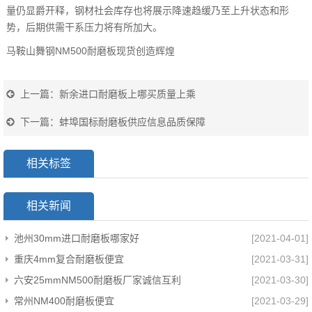
量仍显爵开释，钢材社会库存也将展示降速趋缓乃至上升状态和形
势，后期供需干系压力将有所加大。
马鞍山舞钢NM500耐磨板现货创造辉煌
上一篇：
新余进口耐磨板上哪买质量上乘
下一篇：
蚌埠国标耐磨板供应信息品质保障
相关标签
相关新闻
池州30mm进口耐磨板哪家好
[2021-04-01]
重庆4mm复合耐磨板便宜
[2021-03-31]
六安25mmNM500耐磨板厂家诚信互利
[2021-03-30]
常州NM400耐磨板便宜
[2021-03-29]