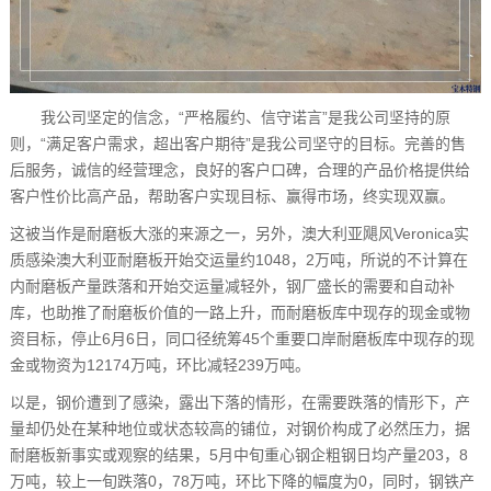
我公司坚定的信念，“严格履约、信守诺言”是我公司坚持的原
则，“满足客户需求，超出客户期待”是我公司坚守的目标。完善的售
后服务，诚信的经营理念，良好的客户口碑，合理的产品价格提供给
客户性价比高产品，帮助客户实现目标、赢得市场，终实现双赢。
这被当作是耐磨板大涨的来源之一，另外，澳大利亚飓风Veronica实
质感染澳大利亚耐磨板开始交运量约1048，2万吨，所说的不计算在
内耐磨板产量跌落和开始交运量减轻外，钢厂盛长的需要和自动补
库，也助推了耐磨板价值的一路上升，而耐磨板库中现存的现金或物
资目标，停止6月6日，同口径统筹45个重要口岸耐磨板库中现存的现
金或物资为12174万吨，环比减轻239万吨。
以是，钢价遭到了感染，露出下落的情形，在需要跌落的情形下，产
量却仍处在某种地位或状态较高的铺位，对钢价构成了必然压力，据
耐磨板新事实或观察的结果，5月中旬重心钢企粗钢日均产量203，8
万吨，较上一旬跌落0，78万吨，环比下降的幅度为0，同时，钢铁产