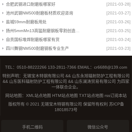
合肥武钢进口耐磨板哪家好
[2021-03-28]
池州武钢NM500耐磨板材质欢迎咨询
[2021-03-27]
盐城59mm耐磨板用处
[2021-03-26]
扬州5mmMn13高猛耐磨钢板零割创造辉煌
[2021-03-25]
自贡国标堆焊耐磨板哪家有货
[2021-03-24]
四川舞钢NM500耐磨钢板专业生产
[2021-03-23]
TEL：0510-88222266 133-2811-7366 EMAIL：cr6688@139.com
特别声明：无锡宝木特钢有限公司 && 山东永旭辐射防护工程有限公司
&& 山东医科辐射防护工程有限公司 && 山东澜涛贸易有限公司 为四家
一体联合企业。
网站地图：
XML站点地图
HTM站点地图
TXT站点地图
rss订阅本站
版权所有 © 2021 无锡宝木特钢有限公司 保留所有权利
苏ICP备
18018573号
手机二维码
微信公众号