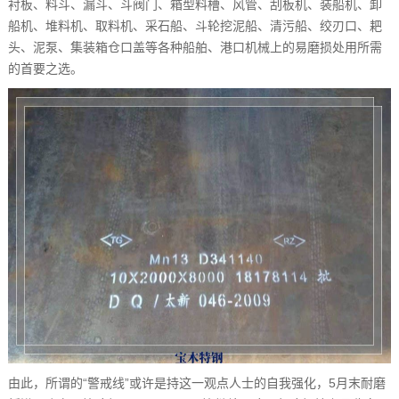
衬板、料斗、漏斗、斗阀门、箱型料槽、风管、刮板机、装船机、卸
船机、堆料机、取料机、采石船、斗轮挖泥船、清污船、绞刃口、耙
头、泥泵、集装箱仓口盖等各种船舶、港口机械上的易磨损处用所需
的首要之选。
由此，所谓的“警戒线”或许是持这一观点人士的自我强化，5月末耐磨