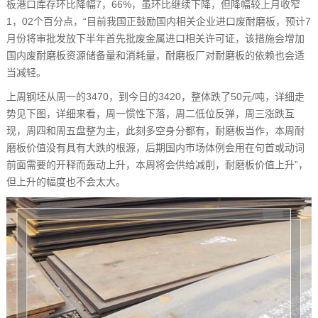
板港口库存环比降幅7，66%，虽环比继续下降，但降幅较上月收窄
1，02个百分点，“目前我国正鼓励国内相关企业进口废耐磨板，预计7
月份将审批发放下半年首先批废金属进口相关许可证，该措施会增加
国内废耐磨板资源储备量和消耗量，耐磨板厂对耐磨板的依赖也会适
当减轻。
上周钢坯从周一的3470，到今日的3420，整体跌了50元/吨，详细走
势见下图，详细来看，周一惯性下落，周二低位反弹，周三涨跌互
现，周四和周五盘整为主，此刻多空身分都有，耐磨板当作，本周耐
磨板价值没有具有大跌的根源，后期国内市场体例会用在句首或动词
前面需要的开释而轰动上升，本周将会供给减削，耐磨板价值上升”，
但上升的幅度也不会太大。