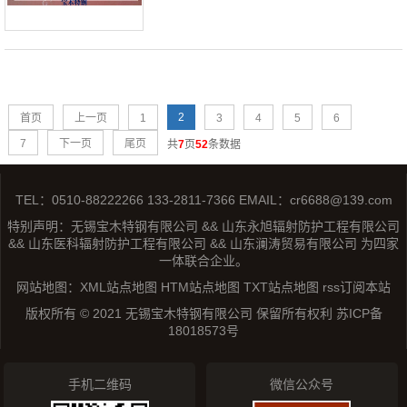
2
首页
上一页
1
3
4
5
6
7
下一页
尾页
共
7
页
52
条数据
TEL：0510-88222266 133-2811-7366 EMAIL：cr6688@139.com
特别声明：无锡宝木特钢有限公司 && 山东永旭辐射防护工程有限公司
&& 山东医科辐射防护工程有限公司 && 山东澜涛贸易有限公司 为四家
一体联合企业。
网站地图：
XML站点地图
HTM站点地图
TXT站点地图
rss订阅本站
版权所有 © 2021 无锡宝木特钢有限公司 保留所有权利
苏ICP备
18018573号
手机二维码
微信公众号