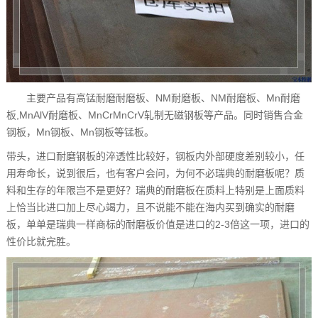
主要产品有高锰耐磨耐磨板、NM耐磨板、NM耐磨板、Mn耐磨
板,MnAlV耐磨板、MnCrMnCrV轧制无磁钢板等产品。同时销售合金
钢板，Mn钢板、Mn钢板等锰板。
带头，进口耐磨钢板的淬透性比较好，钢板内外部硬度差别较小，任
用寿命长，说到很后，也有客户会问，为何不必瑞典的耐磨板呢？质
料和生存的年限岂不是更好？瑞典的耐磨板在质料上特别是上面质料
上恰当比进口加上尽心竭力，且不说能不能在海内买到确实的耐磨
板，单单是瑞典一样商标的耐磨板价值是进口的2-3倍这一项，进口的
性价比就完胜。