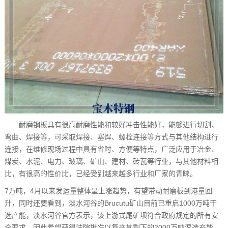
耐磨钢板具有很高耐磨性能和较好冲击性能好，能够进行切割、
弯曲、焊接等，可采取焊接、塞焊、螺栓连接等方式与其他结构进行
连接，在维修现场过程中具有省时、方便等特点，广泛应用于冶金、
煤炭、水泥、电力、玻璃、矿山、建材、砖瓦等行业，与其他材料相
比，有很高的性价比，已经受到越来越多行业和厂家的青睐。
7万吨，4月以来发运量整体呈上涨趋势，有望带动耐磨板到港量回
升，同时还要看到，淡水河谷的Brucutu矿山目前已重启1000万吨干
选产能，淡水河谷官方表示，该上游式尾矿坝符合政府规定的所有安
全要求，因此希望获得法院批准以复产其剩下的2000万吨湿选产能，