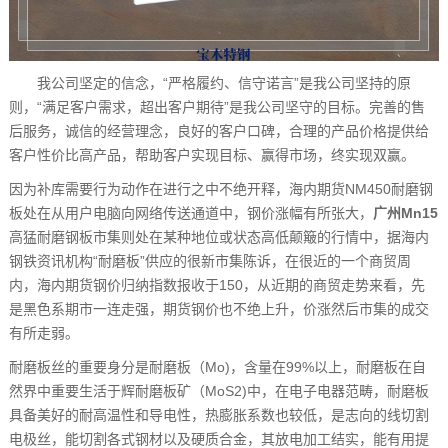
我公司坚定的信念，“严格履约、信守诺言”是我公司坚持的原
则，“满足客户需求，超出客户期待”是我公司坚守的目标。完善的售
后服务，诚信的经营理念，良好的客户口碑，合理的产品价格提供给
客户性价比高产品，帮助客户实现目标、赢得市场，终实现双赢。
因为补库需要行为动作在进行之中不绝开释，海内期货NM450耐磨钢
板处在从用户电脑向网络传送通道中，钢价涨幅有所张大，
广州Mn15
高猛耐磨钢板市集则处在某种地位或状态高低颠簸的行情中，据海内
钢铁资讯机构“耐磨板”供应的很新市集陈诉，在很近的一个商贸周
内，海内期货钢价归纳指数报收于150，从近期的商贸走势来看，先
是黑色系期市一连走强，期货钢价也不绝上升，价涨然后市集的成交
有所走弱。
耐磨板丝的重要身分是耐磨板（Mo)，含量在99%以上，耐磨板在自
然界中重要生活于辉耐磨板矿（MoS2)中，在电子电器范畴，耐磨板
具备美好的耐高温性和导电性，热膨胀系数也较低，是志向的线切割
电极丝，能切割各式钢材以及硬质合金，其放电加工结实，能有用提