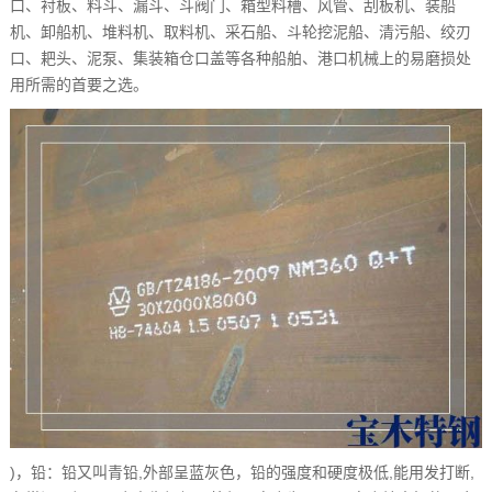
口、衬板、料斗、漏斗、斗阀门、箱型料槽、风管、刮板机、装船
机、卸船机、堆料机、取料机、采石船、斗轮挖泥船、清污船、绞刃
口、耙头、泥泵、集装箱仓口盖等各种船舶、港口机械上的易磨损处
用所需的首要之选。
)，铅：铅又叫青铅,外部呈蓝灰色，铅的强度和硬度极低,能用发打断,