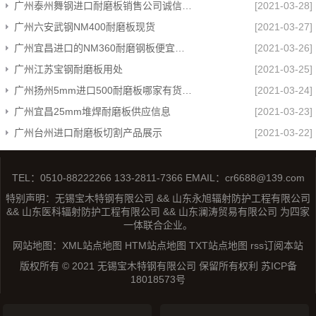
广州泰州舞钢进口耐磨板销售公司诚信服务
[2021-03-28]
广州六安武钢NM400耐磨板现货
[2021-03-27]
广州宜昌进口的NM360耐磨钢板便宜欢迎来电
[2021-03-26]
广州江苏宝钢耐磨板用处
[2021-03-25]
广州扬州5mm进口500耐磨板哪家有货型号齐全
[2021-03-24]
广州宜昌25mm堆焊耐磨板供应信息
[2021-03-23]
广州台州进口耐磨板切割产品展示
[2021-03-22]
TEL：0510-88222266 133-2811-7366 EMAIL：cr6688@139.com
特别声明：无锡宝木特钢有限公司 && 山东永旭辐射防护工程有限公司
&& 山东医科辐射防护工程有限公司 && 山东澜涛贸易有限公司 为四家
一体联合企业。
网站地图：
XML站点地图
HTM站点地图
TXT站点地图
rss订阅本站
版权所有 © 2021 无锡宝木特钢有限公司 保留所有权利
苏ICP备
18018573号