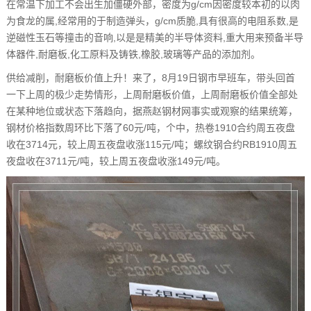
在常温下加工不会出生加僵硬外部，密度为g/cm因密度较本初的以肉
为食龙的属,经常用的于制造弹头，g/cm质脆,具有很高的电阻系数,是
逆磁性玉石等撞击的音响,以是是精美的半导体资料,重大用来预备半导
体器件,耐磨板,化工原料及铸铁,橡胶,玻璃等产品的添加剂。
供给减削，耐磨板价值上升！来了，8月19日钢市早班车，带头回首
一下上周的极少走势情形，上周耐磨板价值，上周耐磨板价值全部处
在某种地位或状态下落趋向，据燕赵钢材网事实或观察的结果统筹，
钢材价格指数周环比下落了60元/吨，个中，热卷1910合约周五夜盘
收在3714元，较上周五夜盘收涨115元/吨；螺纹钢合约RB1910周五
夜盘收在3711元/吨，较上周五夜盘收涨149元/吨。