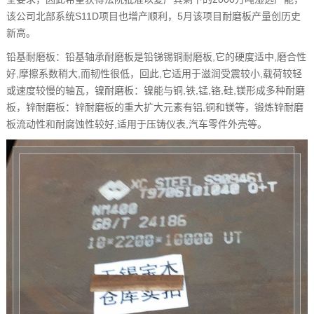
该公司北部系统S11D项目也增产顺利，5月该项目耐磨板产量创历史
新高。
铅基耐磨板：铅基轴承耐磨板是铅锑锡铜耐磨板,它的硬度适中,磨合性
好,摩擦系数稍大,而韧性很低，回此,它适用于滋润受震较小,载荷较轻
或速度较慢的轴瓦，镍耐磨板：镍能与铜,铁,锰,铬,硅,镁形成多种耐磨
板，锌耐磨板：锌耐磨板的重大扩大元素有铝,铜和镁等，锻炼锌耐磨
板流动性和耐腐蚀性较好,适用于压铸仪表,汽车零件外壳等。